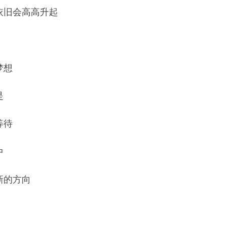
依旧会高高升起
梦想
是
等待
中
新的方向