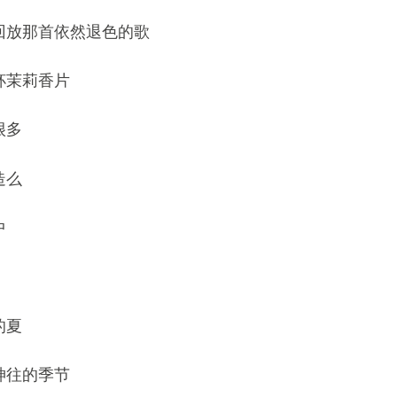
回放那首依然退色的歌
杯茉莉香片
很多
造么
中
的夏
神往的季节