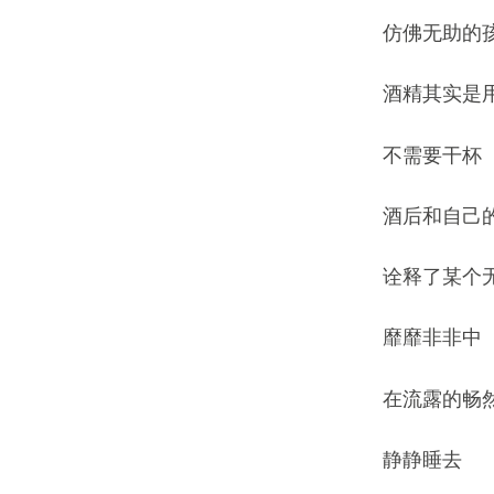
仿佛无助的
酒精其实是
不需要干杯
酒后和自己
诠释了某个
靡靡非非中
在流露的畅
静静睡去