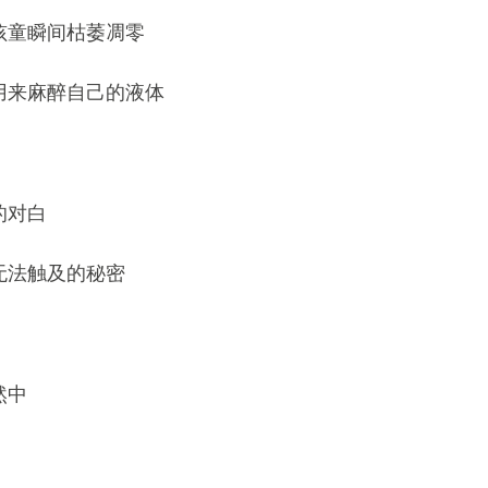
孩童瞬间枯萎凋零
用来麻醉自己的液体
的对白
无法触及的秘密
然中