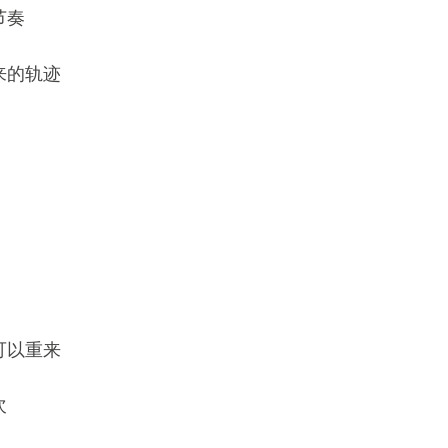
节奏
来的轨迹
可以重来
次