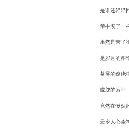
是谁还轻轻
亲手沏了一
果然是苦了
是岁月的酿
茶雾的缭绕
朦胧的落叶
竟然在愀然
最令人心牵