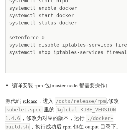
systemctl start ntpd

systemctl enable docker

systemctl start docker

systemctl status docker

setenforce 0

systemctl disable iptables-services firewa
systemctl stop iptables-services firewalld
编译安装 rpm 包(master node 都需要操作)
源代码
release
，进入
,修改
/data/release/rpm
里的
kubelet.spec
%global KUBE_VERSION
，修改为对应的版本，运行
1.4.6
./docker-
，执行成功后 rpm 包在 output 目录下。
build.sh