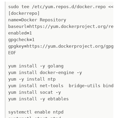
sudo tee /etc/yum.repos.d/docker.repo <<-'
[dockerrepo]

name=Docker Repository

baseurl=https://yum.dockerproject.org/repo
enabled=1

gpgcheck=1

gpgkey=https://yum.dockerproject.org/gpg

EOF

yum install -y golang

yum install docker-engine -y

yum -y install ntp

yum install net-tools  bridge-utils bind-u
yum install socat -y

yum install -y ebtables

systemctl enable ntpd
