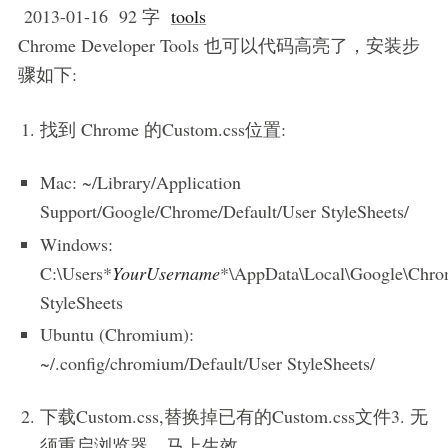
2013-01-16
92 字
tools
Chrome Developer Tools 也可以代码高亮了，安装步
骤如下:
找到 Chrome 的Custom.css位置:
Mac: ~/Library/Application
Support/Google/Chrome/Default/User StyleSheets/
Windows:
C:\Users*
YourUsername
*\AppData\Local\Google\Chro
StyleSheets
Ubuntu (Chromium):
~/.config/chromium/Default/User StyleSheets/
下载Custom.css,替换掉已有的Custom.css文件3. 无
须重启浏览器，马上生效